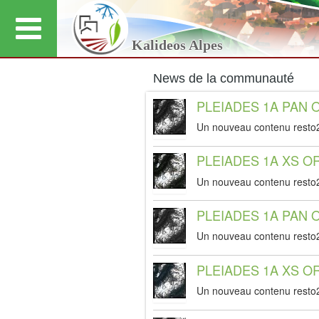
Kalideos Alpes
News de la communauté
PLEIADES 1A PAN O
r
e
Un nouveau contenu resto
s
t
PLEIADES 1A XS OR
r
o
e
2
Un nouveau contenu resto
s
_
t
f
PLEIADES 1A PAN O
r
o
e
e
2
a
Un nouveau contenu resto
s
_
t
t
f
u
PLEIADES 1A XS OR
r
o
e
r
e
2
a
e
Un nouveau contenu resto
s
_
t
t
f
u