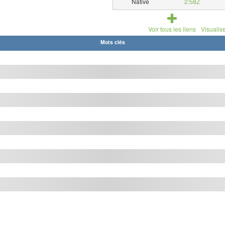
Native
2:58Z
Voir tous les liens
Visualise
Mots clés