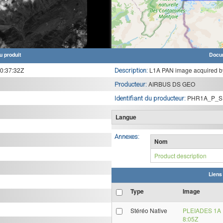
u produit
Docu
0:37:32Z
L1A PAN image acquired b
Description:
AIRBUS DS GEO
Producteur:
PHR1A_P_S
Identifiant du producteur:
Langue
Annexes:
Nom
Product description
Liens
Type
Image
Stéréo Native
PLEIADES 1A 
8:05Z