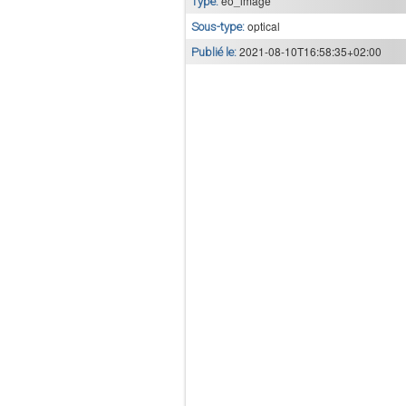
eo_image
Type:
optical
Sous-type:
2021-08-10T16:58:35+02:00
Publié le: