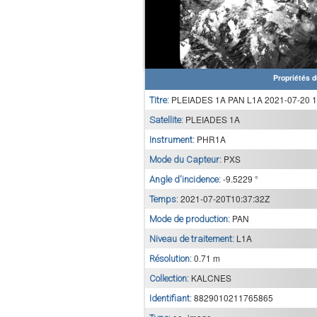
Propriétés d
PLEIADES 1A PAN L1A 2021-07-20 1
Titre:
PLEIADES 1A
Satellite:
PHR1A
Instrument:
PXS
Mode du Capteur:
-9.5229 °
Angle d'incidence:
2021-07-20T10:37:32Z
Temps:
PAN
Mode de production:
L1A
Niveau de traitement:
0.71 m
Résolution:
KALCNES
Collection:
8829010211765865
Identifiant: