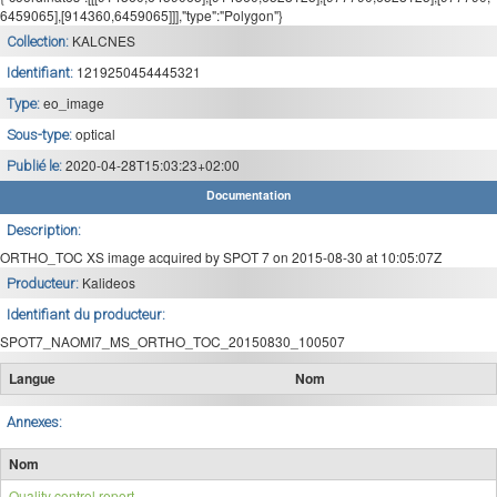
6459065],[914360,6459065]]],"type":"Polygon"}
KALCNES
Collection:
1219250454445321
Identifiant:
eo_image
Type:
optical
Sous-type:
2020-04-28T15:03:23+02:00
Publié le:
Documentation
Description:
ORTHO_TOC XS image acquired by SPOT 7 on 2015-08-30 at 10:05:07Z
Kalideos
Producteur:
Identifiant du producteur:
SPOT7_NAOMI7_MS_ORTHO_TOC_20150830_100507
Langue
Nom
Annexes:
Nom
Quality control report