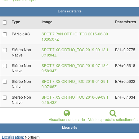
Liens existants
Type
Image
Paramètres
PAN<->XS
SPOT 7 PAN ORTHO_TOC 2015-08-30
10:05:07Z
Stéréo Non
SPOT 7 XS ORTHO_TOC 2019-09-13 1
B/H=0.2775
Native
0:10:04Z
Stéréo Non
SPOT 7 XS ORTHO_TOC 2019-07-18 0
B/H=0.5518
Native
9:58:34Z
Stéréo Non
SPOT 7 XS ORTHO_TOC 2019-01-29 1
B/H=0.5622
Native
0:07:06Z
Stéréo Non
SPOT 7 XS ORTHO_TOC 2016-09-09 1
B/H=0.4034
Native
0:15:43Z
Visualiser sur la carte
Voir les produits sélectionnés
Mots clés
Northern
Localisation: