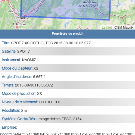
Leaflet
| OSM Mapnik
Propriétés du produit
SPOT 7 XS ORTHO_TOC 2015-08-30 10:05:07Z
Titre:
SPOT 7
Satellite:
NAOMI7
Instrument:
XS
Mode du Capteur:
6.667 °
Angle d'incidence:
2015-08-30T10:05:07Z
Temps:
XS
Mode de production:
ORTHO_TOC
Niveau de traitement:
5 m
Résolution:
urn:ogc:def:crs:EPSG::2154
Système Carto/Géo:
Emprise:
{"coordinates":[[[914360,6459065],[914360,6528125],[977790,6528125],[977790,