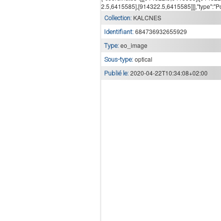
2.5,6415585],[914322.5,6415585]]],"type":"P
KALCNES
Collection:
684736932655929
Identifiant:
eo_image
Type:
optical
Sous-type:
2020-04-22T10:34:08+02:00
Publié le: