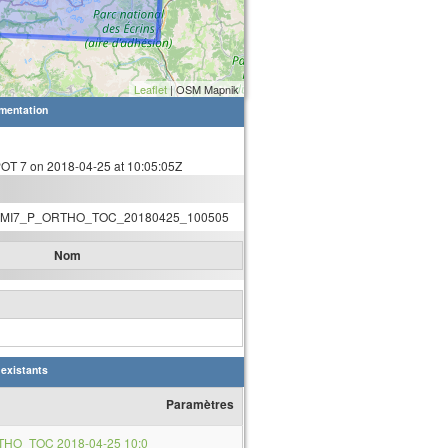
Leaflet
| OSM Mapnik
mentation
T 7 on 2018-04-25 at 10:05:05Z
MI7_P_ORTHO_TOC_20180425_100505
Nom
 existants
Paramètres
THO_TOC 2018-04-25 10:0