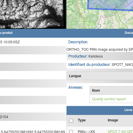
u produit
Docu
 10:05:05Z
Description:
ORTHO_TOC PAN image acquired by SPO
Kalideos
Producteur:
SPOT7_NAO
Identifiant du producteur:
Langue
Annexes:
Nom
Quality control report
Liens
:2154
Type
Image
PAN<->XS
SPOT 7 XS OR
2.5,6475520],[981692.5,6475520],[98169