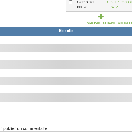
Stéréo Non
SPOT 7 PAN O
Native
11:41Z
Voir tous les liens
Visualise
Mots clés
r publier un commentaire